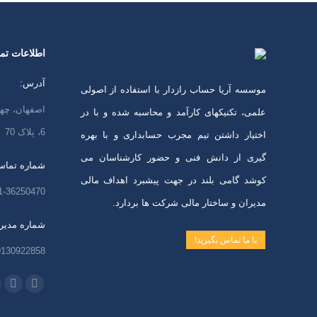
اطلاعات ت
آدرس:
موسسه آریا حساب رازدار با استفاده از اصولی
اصفهان، چها
علمی، تکنیکهای کارآمد و محاسبه شده و با در
6، پلاک 70
اختیار داشتن تیم مجرب حسابداری و با بهره
گیری از دانش فنی و حضور کارشناسان می
شماره تماس
کوشد گامی بلند در جهت پیشبرد اهداف مالی
1-36250470
مدیران و ساختار مالی شرکت ها بردارد.
شماره مدیر
با ما تماس بگیرید!
9130922858
ما را دنبال ک
اینستاگرا
ایمی
باز
باز